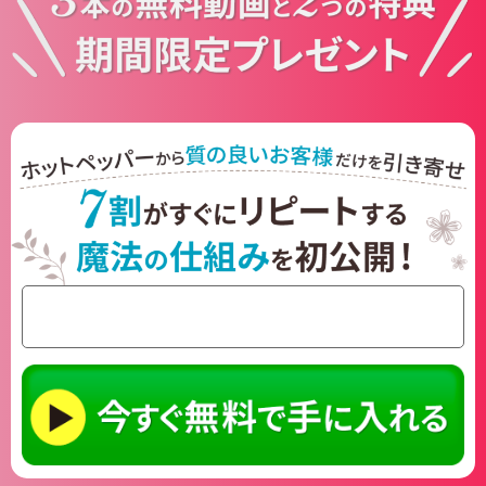
メールアドレス